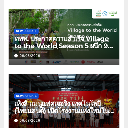
นี้ – 8 สิงหาคมนี้ ณ ลานคนเมือง
NEWS UPDATE
ททท. ประกาศความสำเร็จ Village
to the World Season 5 ผนึก 9
พันธมิตร ขับเคลื่อน ESG Tourism
06/08/2026
สืบสานพระราชปณิธาน สร้างคุณค่า
การท่องเที่ยวไทยอย่างยั่งยืน
NEWS UPDATE
เหิงลี่ แมนูแฟคเจอริ่ง เทคโนโลยี
(ไทยแลนด์) เปิดโรงงานแห่งใหม่ใน
ชลบุรี เดินหน้าขยายฐานการผลิตสู่
06/08/2026
เอเชียตะวันออกเฉียงใต้ เสริมแกร่ง