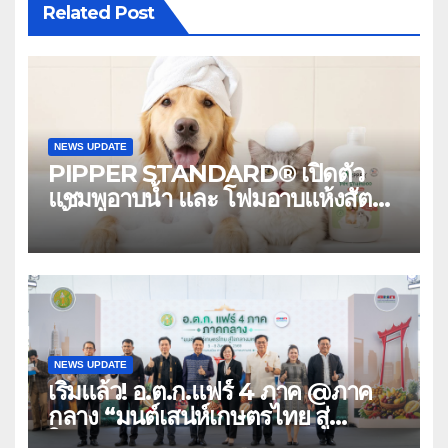
Related Post
NEWS UPDATE
PIPPER STANDARD® เปิดตัว
แชมพูอาบน้ำ และ โฟมอาบแห้งสัตว์
เลี้ยง ชูนวัตกรรมพลังธรรมชาติ
“Zero-Residue” เลียขนได้
ปลอดภัย ไร้สารตกค้าง
NEWS UPDATE
เริ่มแล้ว! อ.ต.ก.แฟร์ 4 ภาค @ภาค
กลาง “มนต์เสน่ห์เกษตรไทย สู่
ใจกลางมหานคร” ชวนชิม ช้อป สินค้า