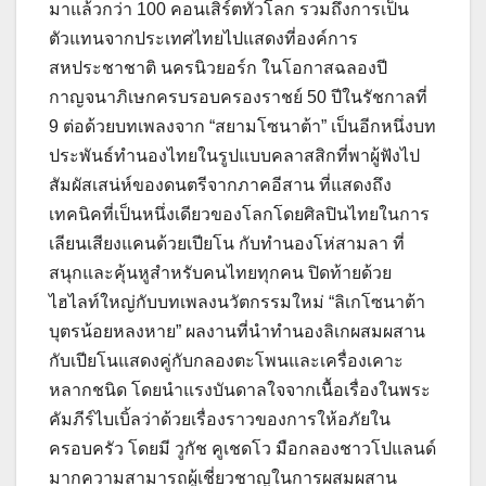
มาแล้วกว่า 100 คอนเสิร์ตทั่วโลก รวมถึงการเป็น
ตัวแทนจากประเทศไทยไปแสดงที่องค์การ
สหประชาชาติ นครนิวยอร์ก ในโอกาสฉลองปี
กาญจนาภิเษกครบรอบครองราชย์ 50 ปีในรัชกาลที่
9 ต่อด้วยบทเพลงจาก “สยามโซนาต้า” เป็นอีกหนึ่งบท
ประพันธ์ทำนองไทยในรูปแบบคลาสสิกที่พาผู้ฟังไป
สัมผัสเสน่ห์ของดนตรีจากภาคอีสาน ที่แสดงถึง
เทคนิคที่เป็นหนึ่งเดียวของโลกโดยศิลปินไทยในการ
เลียนเสียงแคนด้วยเปียโน กับทำนองโห่สามลา ที่
สนุกและคุ้นหูสำหรับคนไทยทุกคน ปิดท้ายด้วย
ไฮไลท์ใหญ่กับบทเพลงนวัตกรรมใหม่ “ลิเกโซนาต้า
บุตรน้อยหลงหาย” ผลงานที่นำทำนองลิเกผสมผสาน
กับเปียโนแสดงคู่กับกลองตะโพนและเครื่องเคาะ
หลากชนิด โดยนำแรงบันดาลใจจากเนื้อเรื่องในพระ
คัมภีร์ไบเบิ้ลว่าด้วยเรื่องราวของการให้อภัยใน
ครอบครัว โดยมี วูกัช คูเชดโว มือกลองชาวโปแลนด์
มากความสามารถผู้เชี่ยวชาญในการผสมผสาน