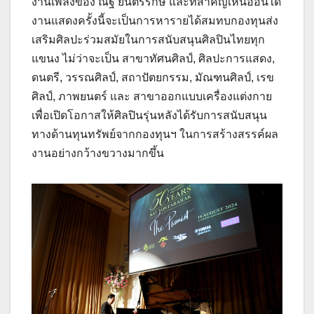
งานเพลงของ ณัฐ ยนตรรักษ์ และที่สำคัญเหนืออื่นใด
งานแสดงครั้งนี้จะเป็นการหารายได้สมทบกองทุนส่ง
เสริมศิลปะร่วมสมัยในการสนับสนุนศิลปินไทยทุก
แขนง ไม่ว่าจะเป็น สาขาทัศนศิลป์, ศิลปะการแสดง,
ดนตรี, วรรณศิลป์, สถาปัตยกรรม, มัณฑนศิลป์, เรข
ศิลป์, ภาพยนตร์ และ สาขาออกแบบเครื่องแต่งกาย
เพื่อเปิดโอกาสให้ศิลปินรุ่นหลังได้รับการสนับสนุน
ทางด้านทุนทรัพย์จากกองทุนฯ ในการสร้างสรรค์ผล
งานอย่างกว้างขวางมากขึ้น