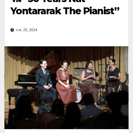
Yontararak The Pianist”
ก.ค. 25, 2024