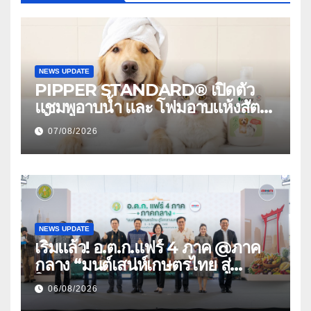
NEWS UPDATE
PIPPER STANDARD® เปิดตัว
แชมพูอาบน้ำ และ โฟมอาบแห้งสัตว์
เลี้ยง ชูนวัตกรรมพลังธรรมชาติ
07/08/2026
“Zero-Residue” เลียขนได้
ปลอดภัย ไร้สารตกค้าง
NEWS UPDATE
เริ่มแล้ว! อ.ต.ก.แฟร์ 4 ภาค @ภาค
กลาง “มนต์เสน่ห์เกษตรไทย สู่
ใจกลางมหานคร” ชวนชิม ช้อป
06/08/2026
สินค้าเกษตรคุณภาพจากทั่วไทย วัน