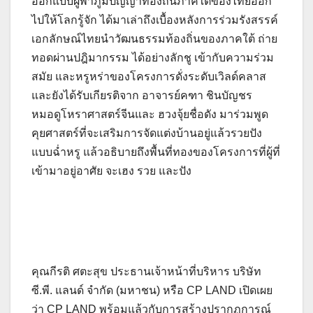
ออกแบบผู้พาภูมิปัญญาท้องถิ่นภาคใต้ของไทยออก
ไปให้โลกรู้จัก ได้มาเล่าถึงเบื้องหลังการร่วมรังสรรค์
เอกลักษณ์ไทยนำวัฒนธรรมท้องถิ่นของภาคใต้ ถ่าย
ทอดผ่านปฎิมากรรม ได้อย่างลักชู เข้ากับความร่วม
สมัย และหรูหร่าของโครงการดั่งระดับเวิลด์คลาส
และยังได้รับเกียรติจาก อาจารย์คฑา ชินบัญชร
หมอดูโหราศาสตร์จีนและ ฮวงจุ้ยชื่อดัง มาร่วมพูด
คุยศาสตร์ที่จะเสริมการจัดแต่งบ้านอยู่แล้วรวยปัง
แบบฉ่ำหรู แล้วอธิบายถึงพื้นที่ทองของโครงการที่ผู้ที่
เข้ามาอยู่อาศัย จะเฮง รวย และปัง
คุณกีรติ ศตะสุข ประธานเจ้าหน้าที่บริหาร บริษัท
ซี.พี. แลนด์ จำกัด (มหาชน) หรือ CP LAND เปิดเผย
ว่า CP LAND พร้อมแล้วกับการสร้างปรากฏการณ์