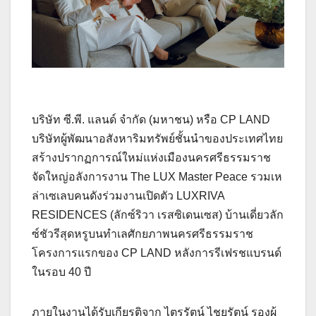
บริษัท ซี.พี. แลนด์ จำกัด (มหาชน) หรือ CP LAND
บริษัทผู้พัฒนาอสังหาริมทรัพย์ชั้นนำของประเทศไทย
สร้างปรากฏการณ์ใหม่แห่งเมืองนครศรีธรรมราช
จัดใหญ่อลังการงาน The LUX Master Peace รวมเห
ล่าเซเลบคนดังร่วมงานเปิดตัว LUXRIVA
RESIDENCES (ลักซ์ริวา เรสซิเดนเซส) บ้านเดี่ยวลัก
ซ์ชัวรีสุดหรูบนทำเลศักยภาพนครศรีธรรมราช
โครงการแรกของ CP LAND หลังการรีเฟรชแบรนด์
ในรอบ 40 ปี
ภายในงานได้รับเกียรติจาก ไตรรัตน์ ไชยรัตน์ รองผู้