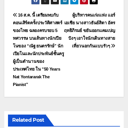
แนะแนว
16 ส.ค. นี้ เตรียมพบกับ
ผู้บริหารคนเก่งแห่ง แอร์
คอนเสิร์ตครั้งประวัติศาสตร์
เอเชีย นางสาวธันย์สิตา อัคร
เรื่อง
ของไทย ฉลองครบรอบ 5
ฤทธิภิรมย์ ขยันออกแคมเปญ
ทศวรรษ บนเส้นทางนักเปีย
ปังๆ เอาใจนักเดินทางสาย
โนของ “ณัฐ ยนตรรักษ์” นัก
เที่ยวนอกกันแบบรัวๆ
เปียโนและนักประพันธ์ชั้นครู
ผู้เป็นตำนานของ
ประเทศไทย ใน “50 Years
Nat Yontararak The
Pianist”
Related Post