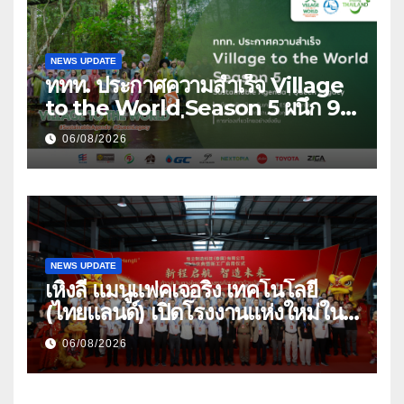
NEWS UPDATE
ททท. ประกาศความสำเร็จ Village
to the World Season 5 ผนึก 9
พันธมิตร ขับเคลื่อน ESG Tourism
06/08/2026
สืบสานพระราชปณิธาน สร้างคุณค่า
การท่องเที่ยวไทยอย่างยั่งยืน
NEWS UPDATE
เหิงลี่ แมนูแฟคเจอริ่ง เทคโนโลยี
(ไทยแลนด์) เปิดโรงงานแห่งใหม่ใน
ชลบุรี เดินหน้าขยายฐานการผลิตสู่
06/08/2026
เอเชียตะวันออกเฉียงใต้ เสริมแกร่ง
ยุทธศาสตร์ระดับโลก