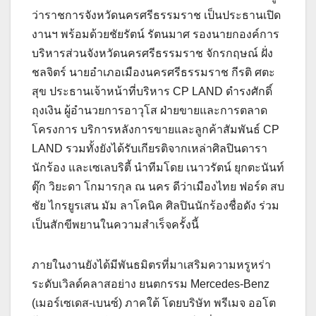
ว่าราชการจังหวัดนครศรีธรรมราช เป็นประธานเปิด
งานฯ พร้อมด้วยชัยรัตน์ รัตนมาศ รองนายกองค์การ
บริหารส่วนจังหวัดนครศรีธรรมราช จักรกฤษณ์ ฝั่ง
ชลจิตร์ นายอำเภอเมืองนครศรีธรรมราช กีรติ ศตะ
สุข ประธานเจ้าหน้าที่บริหาร CP LAND ดำรงศักดิ์
ถุงเงิน ผู้อำนวยการอาวุโส ฝ่ายขายและการตลาด
โครงการ บริการหลังการขายและลูกค้าสัมพันธ์ CP
LAND รวมทั้งยังได้รับเกียรติจากเหล่าศิลปินดารา
นักร้อง และเซเลบริตี้ นำทีมโดย เนาวรัตน์ ยุกตะนันท์
ตุ๊ก วิยะดา โกมารกุล ณ นคร ดีว่าเมืองไทย ฟอร์ด สบ
ชัย ไกรยูรเสน มัม ลาโคนิค ศิลปินนักร้องชื่อดัง ร่วม
เป็นสักขีพยานในความสำเร็จครั้งนี้
ภายในงานยังได้มีพันธมิตรที่มาเสริมความหรูหร่า
ระดับเวิลด์คลาสอย่าง ยนตกรรม Mercedes-Benz
(เมอร์เซเดส-เบนซ์) ภาคใต้ โดยบริษัท พรีเมจ ออโต