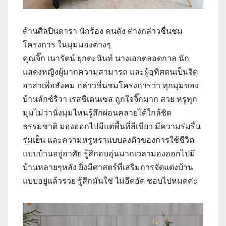
ด้านศิลปินดารา นักร้อง คนดัง ต่างกล่าวชื่นชม
โครงการ ในมุมมองต่างๆ
คุณจิ๊ก เนารัตน์ ยุกตะนันท์ นางเอกตลอดกาล นัก
แสดงหญิงผู้มากความสามารถ และผู้อุทิศตนเป็นจิต
อาสาเพื่อสังคม กล่าวชื่นชมโครงการว่า ทุกมุมของ
บ้านลักซ์ริวา เรสซิเดนเซส ถูกใจจิ๊กมาก สวย หรูทุก
มุมไม่ว่านั่งมุมไหนรู้สึกผ่อนคลายได้ใกล้ชิด
ธรรมชาติ มองออกไปมีแต่พื้นที่สีเขียว มีความร่มรื่น
ร่มเย็น และความหรูหราแบบลงตัวของการใช้ชีวิต
แบบบ้านอยู่อาศัย รู้สึกอบอุ่นมากเวลามองออกไปมี
บ้านหลายๆหลัง ยิ่งมีศาสตร์ที่เสริมการจัดแต่งบ้าน
แบบอยู่แล้วรวย รู้สึกมันใช่ ไม่อึดอัด ชอบไปหมดค่ะ