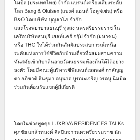
โมบิล (ประเทศไทย) จำกัด แบรนด์เครื่องเสียงระดับ
โลก Bang & Olufsen (แบงค์ แอนด์ โอลูฟเซ่น) หรือ
B&O โดยบริษัท บุญลาโภ จำกัด
และโรงพยาบาลธนบุรี ทุ่งสง นครศรีธรรมราช ใน
เครือบริษัทธนบุรี เฮลท์แคร์ กรุ๊ป จำกัด (มหาชน)
หรือ THG ใหได้ร่วมกันสัมผัสประสบการณ์เหนือ
ระดับแห่งการใช้ชีวิตกับบ้านเดี่ยวที่ผสมผสานความ
ทันสมัยเข้ากับกลิ่นอายวัฒนธรรมท้องถิ่นใต้ได้อย่าง
ลงตัว โดยมีคณะผู้บริหารซีพีแลนด์เลอพงศ์ กาลัญญ
ตา อภิชาติ สินธุมา ดนุนาถ บูรณะเจริญ วรดนู นิมมิต
ร่วมกันต้อนรับแขกผู้มีเกียรติ
โดยในช่วงพูดคุย LUXRIVA RESIDENCES TALKs
ศุภชัย แกล้วทนงค์ ศิลปินชาวนครศรีธรรมราช นัก