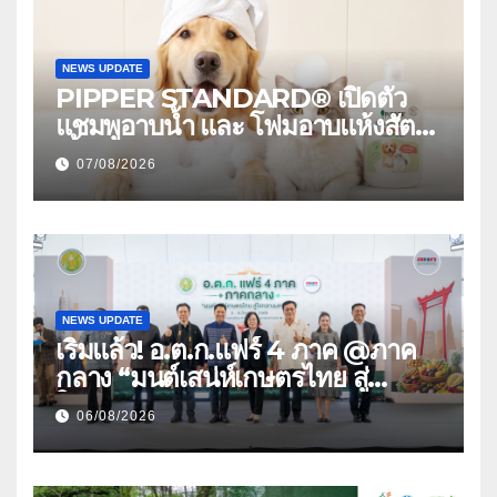
NEWS UPDATE
PIPPER STANDARD® เปิดตัว
แชมพูอาบน้ำ และ โฟมอาบแห้งสัตว์
เลี้ยง ชูนวัตกรรมพลังธรรมชาติ
07/08/2026
“Zero-Residue” เลียขนได้
ปลอดภัย ไร้สารตกค้าง
NEWS UPDATE
เริ่มแล้ว! อ.ต.ก.แฟร์ 4 ภาค @ภาค
กลาง “มนต์เสน่ห์เกษตรไทย สู่
ใจกลางมหานคร” ชวนชิม ช้อป
06/08/2026
สินค้าเกษตรคุณภาพจากทั่วไทย วัน
นี้ – 8 สิงหาคมนี้ ณ ลานคนเมือง