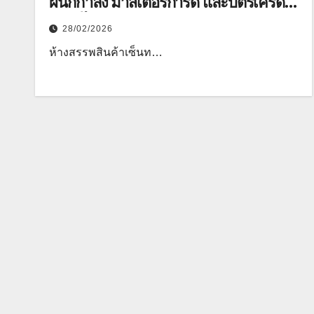
ผนึกกำลัง มาสเตอร์การ์ด และบัตรเครดิต
กสิกรไทย สานต่อแคมเปญ
28/02/2026
“ShePossible” ภายใต้คอนเซ็ปต์
​ห้างสรรพสินค้าเซ็นท…
“Give to Gain สร้างพลังผู้หญิงที่ยั่งยืน”
ขับเคลื่อนค่านิยมแห่งการให้เกียรติและ
ขอบคุณผู้หญิง พร้อมพัฒนาศักยภาพใน
ทุกมิติ