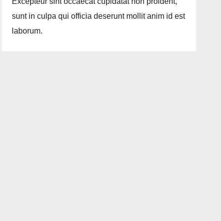
Excepteur sint occaecat cupidatat non proident,
sunt in culpa qui officia deserunt mollit anim id est
laborum.