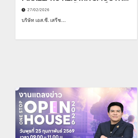
HAIR DAY เนรมิตโชว์เคสสุดเอ็กซ์คลู
27/02/2026
ซีฟเผยนิยามใหม่แห่งการดูแลเส้นผม
บริษัท เอส.ซี. เสรีช…
ระดับมืออาชีพ