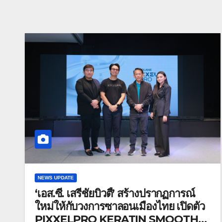
NEWS UPDATE
‘เอส.ซี. เสรีชัยบิวตี้’ สร้างปรากฏการณ์
ใหม่ให้กับวงการซาลอนเมืองไทย เปิดตัว
PIXXELPRO KERATIN SMOOTH