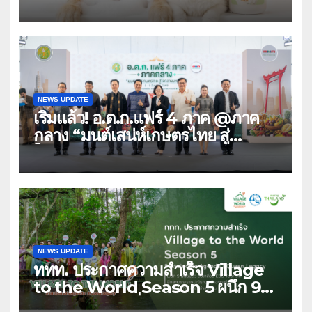
เลี้ยง ชูนวัตกรรมพลังธรรมชาติ
“Zero-Residue” เลียขนได้
ปลอดภัย ไร้สารตกค้าง
NEWS UPDATE
เริ่มแล้ว! อ.ต.ก.แฟร์ 4 ภาค @ภาค
กลาง “มนต์เสน่ห์เกษตรไทย สู่
ใจกลางมหานคร” ชวนชิม ช้อป สินค้า
เกษตรคุณภาพจากทั่วไทย วันนี้ – 8
สิงหาคมนี้ ณ ลานคนเมือง
NEWS UPDATE
ททท. ประกาศความสำเร็จ Village
to the World Season 5 ผนึก 9
พันธมิตร ขับเคลื่อน ESG Tourism