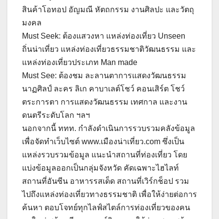
สินค้าโอทอป อัญมณี หัตถกรรม งานศิลปะ และวัตถุ
มงคล
Must Seek: ต้องแสวงหา แหล่งท่องเที่ยว Unseen
ถิ่นน่าเที่ยว แหล่งท่องเที่ยวธรรมชาติวัฒนธรรม และ
แหล่งท่องเที่ยวประเภท Man made
Must See: ต้องชม ละลานตาการแสดงวัฒนธรรม
นาฏศิลป์ ละคร ลิเก คาบาเลต์โชว์ คอนเสิร์ต โชว์
ตระการตา การแสดงวัฒนธรรม เทศกาล และงาน
ดนตรีระดับโลก ฯลฯ
นอกจากนี้ ททท. กำลังดำเนินการรวบรวมคลังข้อมูล
เพื่อจัดทำเว็บไซต์ www.เมืองน่าเที่ยว.com ซึ่งเป็น
แหล่งรวบรวมข้อมูล แนะนำสถานที่ท่องเที่ยว โดย
แบ่งข้อมูลออกเป็นกลุ่มจังหวัด คัดเฉพาะไฮไลท์
สถานที่อันซีน อาหารรสเด็ด สถานที่เวิร์กช็อป รวม
ไปถึงแหล่งท่องเที่ยวทางธรรมชาติ เพื่อให้ง่ายต่อการ
ค้นหา ตอบโจทย์ทุกไลฟ์สไตล์การท่องเที่ยวของคน