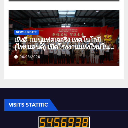
การท่องเที่ยวไทยอย่างยั่งยืน
NEWS UPDATE
เหิงลี่ แมนูแฟคเจอริ่ง เทคโนโลยี
(ไทยแลนด์) เปิดโรงงานแห่งใหม่ใน
ชลบุรี เดินหน้าขยายฐานการผลิตสู่
06/08/2026
เอเชียตะวันออกเฉียงใต้ เสริมแกร่ง
ยุทธศาสตร์ระดับโลก
VISITS STATITIC