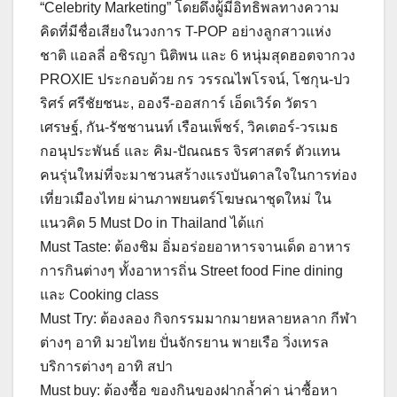
“Celebrity Marketing” โดยดึงผู้มีอิทธิพลทางความ
คิดที่มีชื่อเสียงในวงการ T-POP อย่างลูกสาวแห่ง
ชาติ แอลลี่ อชิรญา นิติพน และ 6 หนุ่มสุดฮอตจากวง
PROXIE ประกอบด้วย กร วรรณไพโรจน์, โชกุน-ปว
ริศร์ ศรีชัยชนะ, อองรี-ออสการ์ เอ็ดเวิร์ด วัตรา
เศรษฐ์, กัน-รัชชานนท์ เรือนเพ็ชร์, วิคเตอร์-วรเมธ
กอนุประพันธ์ และ คิม-ปัณณธร จิรศาสตร์ ตัวแทน
คนรุ่นใหม่ที่จะมาชวนสร้างแรงบันดาลใจในการท่อง
เที่ยวเมืองไทย ผ่านภาพยนตร์โฆษณาชุดใหม่ ใน
แนวคิด 5 Must Do in Thailand ได้แก่
Must Taste: ต้องชิม อิ่มอร่อยอาหารจานเด็ด อาหาร
การกินต่างๆ ทั้งอาหารถิ่น Street food Fine dining
และ Cooking class
Must Try: ต้องลอง กิจกรรมมากมายหลายหลาก กีฬา
ต่างๆ อาทิ มวยไทย ปั่นจักรยาน พายเรือ วิ่งเทรล
บริการต่างๆ อาทิ สปา
Must buy: ต้องซื้อ ของกินของฝากล้ำค่า น่าซื้อหา