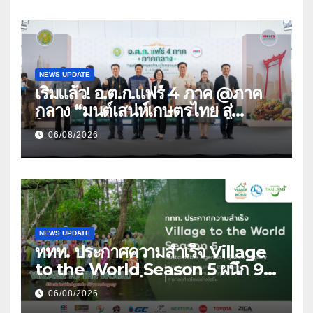
ปลอดภัย ไร้สารตกค้าง
NEWS UPDATE
เริ่มแล้ว! อ.ต.ก.แฟร์ 4 ภาค @ภาค
กลาง “มนต์เสน่ห์เกษตรไทย สู่
ใจกลางมหานคร” ชวนชิม ช้อป
06/08/2026
สินค้าเกษตรคุณภาพจากทั่วไทย วัน
นี้ – 8 สิงหาคมนี้ ณ ลานคนเมือง
NEWS UPDATE
ททท. ประกาศความสำเร็จ Village
to the World Season 5 ผนึก 9
พันธมิตร ขับเคลื่อน ESG Tourism
06/08/2026
สืบสานพระราชปณิธาน สร้างคุณค่า