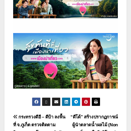
แนะแนว
กระทรวงดีอี – ดีป้า ลงพื้น
“ดีโด้” สร้างปรากฏการณ์
ที่ จ.ภูเก็ต ตรวจติดตาม
ผู้นำตลาดน้ำผลไม้ (Non
เรื่อง