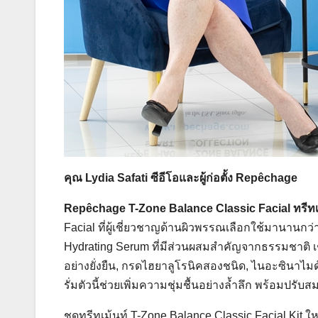
คุณ Lydia Safati ซีอีโอและผู้ก่อตั้ง Repêchage
Repêchage T-Zone Balance Classic Facial ทรีทเ
Facial ที่ผู้เชี่ยวชาญด้านผิวพรรณเลือกใช้มานานกว่
Hydrating Serum ที่มีส่วนผสมสำคัญจากธรรมชาติ เช
อย่างยั่งยืน, กรดไฮยาลูโรนิคสองชนิด, ไนอะซินาไมด์
รั่มตัวนี้ช่วยเพิ่มความชุ่มชื้นอย่างล้ำลึก พร้อมปร
ชุดทรีทเม้นท์ T-Zone Balance Classic Facial Kit ใ