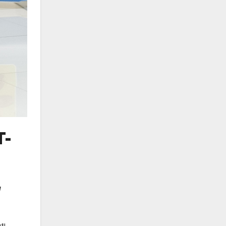
T-
l
ดย