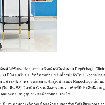
ม้นท์
ได้พัฒนาต่อยอดจากทรีทเม้นท์ในตำนาน Repêchage Clinic
า 30 ปี โดยเสริมประสิทธิภาพด้วยเซรั่มล้ำสมัยตัวใหม่ T-Zone Bal
่น สารสกัดสาหร่ายทะเลสายพันธุ์เฉพาะของ Repêchage ที่เก็บเกี
 (วิตามิน B3), วิตามิน C รวมถึงสารสกัดจากพืชที่มีประสิทธิภาพสู
ับสมดุลและกระชับรูขุมขน เผยผิวสวยกระจ่างใส
หม่นี้ ประกอบด้วยผลิตภัณฑ์ดูแลผิวครบสูตรสำหรับผู้เชี่ยวชาญ บร