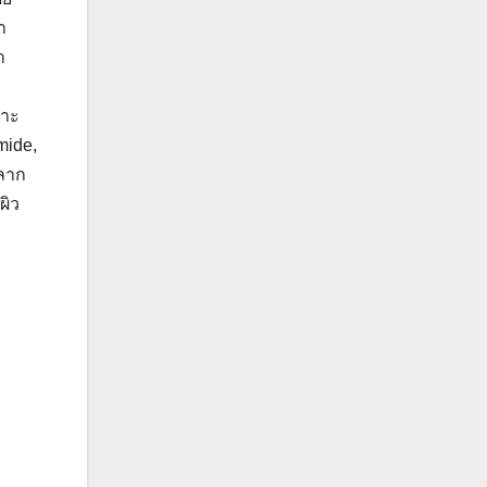
า
า
พาะ
mide,
หลาก
ผิว