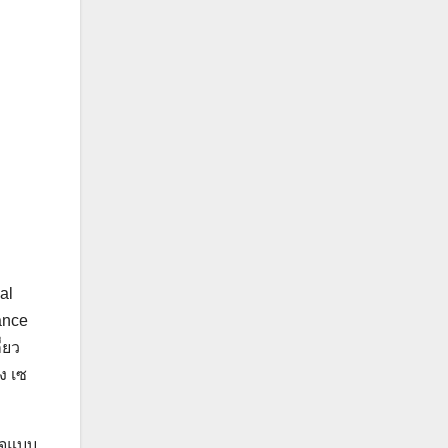
al
ance
่ยว
ง เซ
รจุแบบ