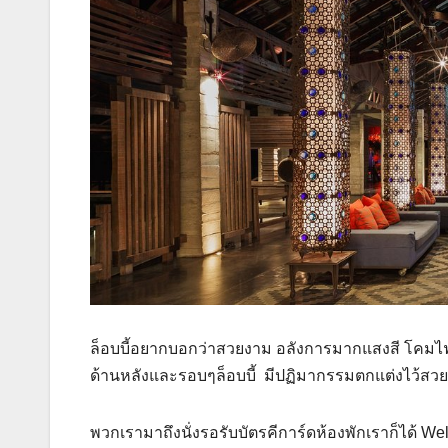
ล็อบบี้อยากบอกว่าสวยงาม อลังการมากแสงสี โคมไฟ 
ด้านหลังและรอบๆล็อบบี้ มีปฏิมากรรมตกแต่งไว้สวยง
พวกเรามาถึงนั่งรอรับบัตรคีการ์ดห้องพักเราก็ได้ 