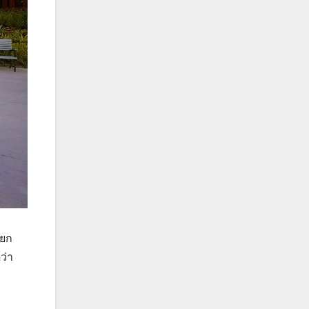
บยก
ว่า