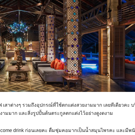
เสาต่างๆ รวมถึงอุปกรณ์ที่ใช้ตกแต่งสวยงามมาก เลยทีเดียวคะ บ
ามมาก และสิ่งรูปปั้นต้นตระกูลตกแต่งไว้อย่างดูงดงาม
Welcome drink ก่อนเลยคะ ดื่มชุ่มคอมากเป็นน้ำสมุนไพรคะ และมีพ