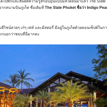
ด้ไปพักและสัมผัสความรู้สึกอบอุ่นแบบมีสไตล์นี้มาแล้ว The Slate
ากสนามบินภูเก็ต ชื่อเดิมที
The Slate Phuket ชื่อว่า Indigo Pear
ไซน์สวยๆ เก๋ๆ เท่ห์ และมีสตอรี่ มีอยู่ในภูเก็ตด้วยคอนเซ็ปต์ในก
อยากบอกว่าชอบที่นี่มากคะ