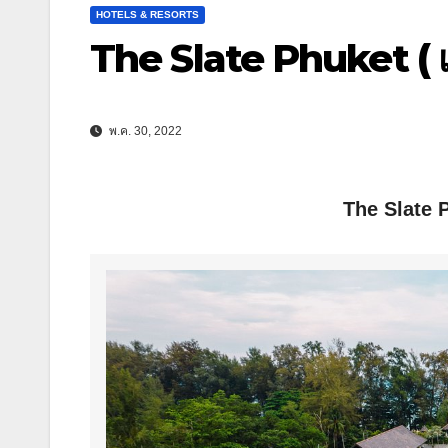
HOTELS & RESORTS
The Slate Phuket ( เด
พ.ค. 30, 2022
The Slate P