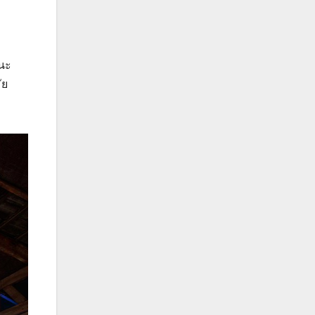
นนะ
ัย