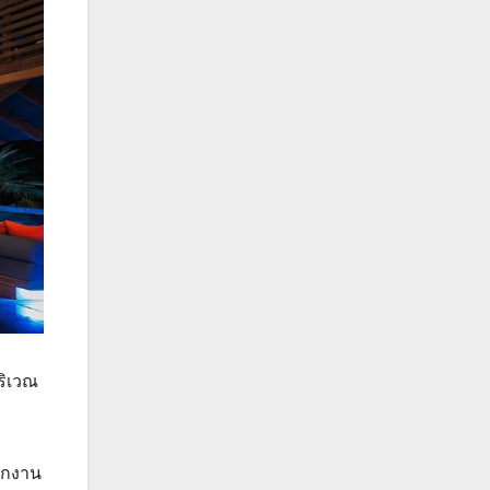
ริเวณ
นักงาน