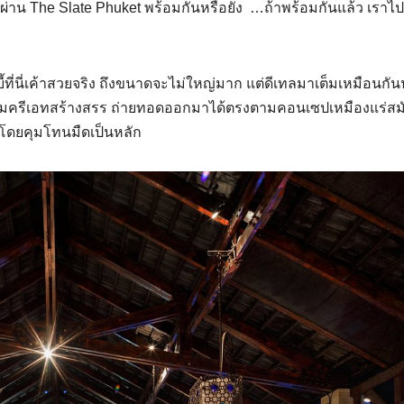
์ ๆ ผ่าน The Slate Phuket พร้อมกันหรือยัง …ถ้าพร้อมกันแล้ว เราไป
อบบี้ที่นี่เค้าสวยจริง ถึงขนาดจะไม่ใหญ่มาก แต่ดีเทลมาเต็มเหมือนกั
มครีเอทสร้างสรร ถ่ายทอดออกมาได้ตรงตามคอนเซปเหมืองแร่สม
 โดยคุมโทนมืดเป็นหลัก