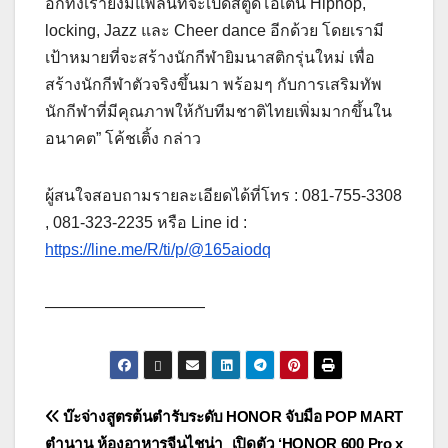
อีกทั้งเรายังมีแพลนที่จะเปิดสตูดิโอเต้น Hiphop,
locking, Jazz และ Cheer dance อีกด้วย โดยเรามี
เป้าหมายที่จะสร้างนักกีฬายิมนาสติกรุ่นใหม่ เพื่อ
สร้างนักกีฬาตัวจริงขึ้นมา พร้อมๆ กับการเสริมทัพ
นักกีฬาที่มีคุณภาพให้กับทีมชาติไทยเพิ่มมากขึ้นใน
อนาคต” โค้ชเติ้ง กล่าว
ผู้สนใจสอบถามรายละเอียดได้ที่โทร : 081-755-3308
, 081-323-2235 หรือ Line id :
https://line.me/R/ti/p/@165aiodq
——————————
แนะแนว
บ๊ะจ่างสูตรต้นตำรับระดับ
HONOR จับมือ POP MART
ตำนาน ห้องอาหารจีนไชน่า
เปิดตัว ‘HONOR 600 Pro x