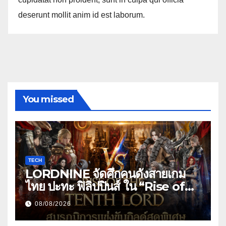
deserunt mollit anim id est laborum.
You missed
TECH
LORDNINE จัดศึกคนดังสายเกม
ไทย ปะทะ ฟิลิปปินส์ ใน “Rise of
the Tenth Lord” เปิดสงครามกิ
08/08/2026
ลด์ข้ามประเทศ ฉลองเซิร์ฟเวอร์ใหม่
เฮเลนา