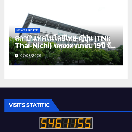
สูงสุด 5 ล้าน มีแผนประกันเลือกได้ 3-
25 เดือน
NEWS UPDATE
สถาบันเทคโนโลยีไทย-ญี่ปุ่น (TNI:
Thai-Nichi) ฉลองครบรอบ 19ปี จัด
งาน “TNI Day 2026” ประกาศ
07/08/2026
ความเป็นผู้นำด้านสถาบันการศึกษา
ที่มุ่งมั่น พร้อมพัฒนาและปรับปรุง
อย่างต่อเนื่อง
VISITS STATITIC