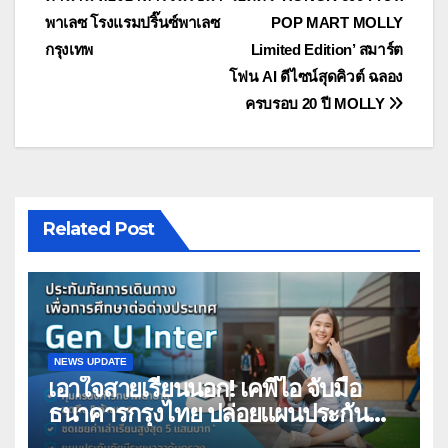
เรื่อง
พาเลซ โรงแรมปริ๊นซ์พาเลซ
POP MART MOLLY
กรุงเทพ
Limited Edition’ สมาร์ต
โฟน AI ดีไซน์สุดคิวต์ ฉลอง
ครบรอบ 20 ปี MOLLY
Related Post
NEWS UPDATE
เอาใจสายเรียนนอก! เคพีไอ จับมือ
ธนาคารกรุงไทย ปล่อยแผนประกัน
“GEN U INTER” ยกระดับความ