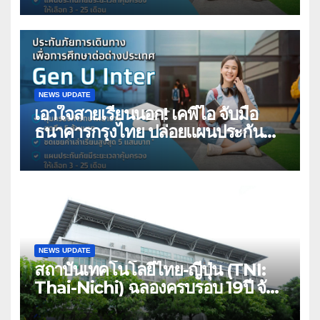
คุ้มครองค่ารักษาเจ็บป่วย-อุบัติเหตุ
สูงสุด 5 ล้าน มีแผนประกันเลือกได้ 3-
25 เดือน
NEWS UPDATE
เอาใจสายเรียนนอก! เคพีไอ จับมือ
ธนาคารกรุงไทย ปล่อยแผนประกัน
“GEN U INTER” ยกระดับความ
คุ้มครองค่ารักษาเจ็บป่วย-อุบัติเหตุ
สูงสุด 5 ล้าน มีแผนประกันเลือกได้ 3-
25 เดือน
NEWS UPDATE
สถาบันเทคโนโลยีไทย-ญี่ปุ่น (TNI:
Thai-Nichi) ฉลองครบรอบ 19ปี จัด
งาน “TNI Day 2026” ประกาศ