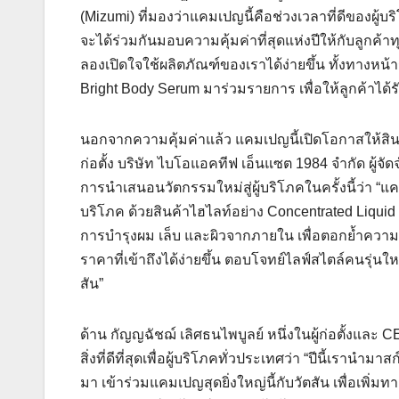
(Mizumi) ที่มองว่าแคมเปญนี้คือช่วงเวลาที่ดีของผู้บ
จะได้ร่วมกันมอบความคุ้มค่าที่สุดแห่งปีให้กับลูกค้า
ลองเปิดใจใช้ผลิตภัณฑ์ของเราได้ง่ายขึ้น ทั้งทางหน้
Bright Body Serum มาร่วมรายการ เพื่อให้ลูกค้าได้
นอกจากความคุ้มค่าแล้ว แคมเปญนี้เปิดโอกาสให้สินค้า
ก่อตั้ง บริษัท ไบโอแอคทีฟ เอ็นแซต 1984 จำกัด ผู้
การนำเสนอนวัตกรรมใหม่สู่ผู้บริโภคในครั้งนี้ว่า “แค
บริโภค ด้วยสินค้าไฮไลท์อย่าง Concentrated Liquid 
การบำรุงผม เล็บ และผิวจากภายใน เพื่อตอกย้ำความ
ราคาที่เข้าถึงได้ง่ายขึ้น ตอบโจทย์ไลฟ์สไตล์คนรุ่น
สัน”
ด้าน กัญญฉัชฌ์ เลิศธนไพบูลย์ หนึ่งในผู้ก่อตั้งและ
สิ่งที่ดีที่สุดเพื่อผู้บริโภคทั่วประเทศว่า “ปีนี้เราน
มา เข้าร่วมแคมเปญสุดยิ่งใหญ่นี้กับวัตสัน เพื่อเพิ่มท