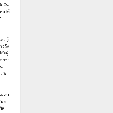
ัตสัน
หม่ได้
V
ง ผู้
าวถึง
ับผู้
ื่อการ
ใน
างวัต
ารมอบ
เสมอ
ผัส