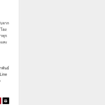
รับจาก
มโยง
้าทุก
แลและ
าพันธ์
 Line
p