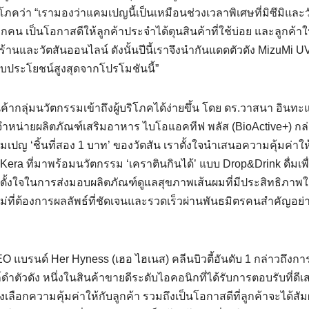
ริโภคว่า “เรามองว่าแคมเปญนี้เป็นเหมือนช่วงเวลาพิเศษที่มิซึมิและว
ทุกคน เป็นโอกาสดีให้ลูกค้าประจำได้ตุนสินค้าที่ใช้บ่อย และลูกค้าใ
าร้านและวัตสันออนไลน์ ดังนั้นปีนี้เราจึงนำกันแดดตัวดัง MizuMi U
รับประโยชน์สูงสุดจากโปรโมชันนี้”
กลุ่มนวัตกรรมเข้าถึงผู้บริโภคได้ง่ายขึ้น โดย ดร.วาสนา อินทะแส
จัดจำหน่ายผลิตภัณฑ์เสริมอาหาร ไบโอแอคทีฟ พลัส (BioActive+) กล่
มเปญ ‘ชิ้นที่สอง 1 บาท’ ของวัตสัน เราตั้งใจนำเสนอความคุ้มค่าให้ก
Kera ที่มาพร้อมนวัตกรรม ‘เคราตินกินได้’ แบบ Drop&Drink ดื่มเพ
ตั้งใจในการส่งมอบผลิตภัณฑ์ดูแลสุขภาพเส้นผมที่มีประสิทธิภาพ
ใหม่ที่ต้องการผลลัพธ์ที่ชัดเจนและรวดเร็วผ่านพันธมิตรคนสำคัญอย่
 CEO แบรนด์ Her Hyness (เฮอ ไฮเนส) คลีนบิวตี้อันดับ 1 กล่าวถึงก
ำมาสก์ดำตัวดัง หนึ่งในสินค้าขายดีระดับไอคอนิกที่ได้รับการตอบรับที่ดี
างเลือกความคุ้มค่าให้กับลูกค้า รวมถึงเป็นโอกาสดีที่ลูกค้าจะได้สัม