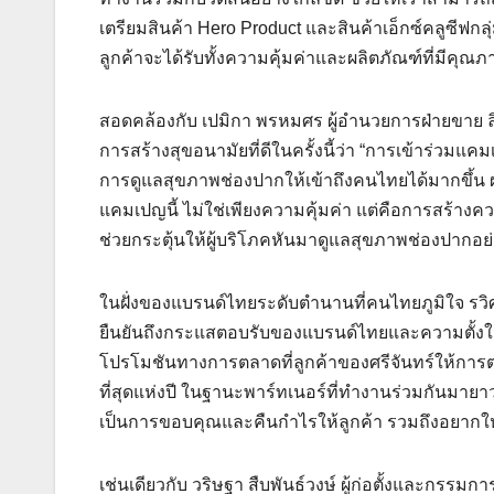
เตรียมสินค้า Hero Product และสินค้าเอ็กซ์คลูซีฟกลุ
ลูกค้าจะได้รับทั้งความคุ้มค่าและผลิตภัณฑ์ที่มีคุณ
สอดคล้องกับ เปมิกา พรหมศร ผู้อำนวยการฝ่ายขาย ล
การสร้างสุขอนามัยที่ดีในครั้งนี้ว่า “การเข้าร่วม
การดูแลสุขภาพช่องปากให้เข้าถึงคนไทยได้มากขึ้น ผ่า
แคมเปญนี้ ไม่ใช่เพียงความคุ้มค่า แต่คือการสร้างควา
ช่วยกระตุ้นให้ผู้บริโภคหันมาดูแลสุขภาพช่องปากอย่า
ในฝั่งของแบรนด์ไทยระดับตำนานที่คนไทยภูมิใจ รวิศ
ยืนยันถึงกระแสตอบรับของแบรนด์ไทยและความตั้งใจเพื
โปรโมชันทางการตลาดที่ลูกค้าของศรีจันทร์ให้การ
ที่สุดแห่งปี ในฐานะพาร์ทเนอร์ที่ทำงานร่วมกันมายาวน
เป็นการขอบคุณและคืนกำไรให้ลูกค้า รวมถึงอยากให้ท
เช่นเดียวกับ วริษฐา สืบพันธ์วงษ์ ผู้ก่อตั้งและกรรมการ