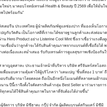
่มใหม่ๆ มาตอบโจทย์เทรนด์ Health & Beauty ปี 2569 เพื่อให้มั่นใจ
ภาพไปพร้อมกัน”
ิสเตอรีน ประเทศไทย ผู้นำผลิตภัณฑ์ดูแลช่องปาก ที่มองเห็นโอก
แคมเปญกับวัตสัน เป็นโอกาสดีที่เราจะได้ขยายฐานลูกค้าและส่งต่อม
น Hero Product อย่าง Listerine Cool Mint ซึ่งเราเชื่อว่าแรงดึง
มเชื่อมั่นว่าลูกค้าจะได้รับสินค้าคุณภาพจากแบรนด์ที่เชื่อถือได้ 
งต่อเนื่องและสม่ำเสมอ รับกับเทรนด์การดูแลสุขภาพเชิงป้องกันในป
 หาญอุตสาหะ ประธานเจ้าหน้าที่บริหาร บริษัท ศรีจันทร์สหโอสถ
่อมอบความคุ้มค่าให้ผู้บริโภคว่า “แคมเปญ ‘ชิ้นที่สอง 1 บาท’ ถื
ตอบรับดีมากมาโดยตลอด ถือเป็นอีกหนึ่งโมเมนต์ที่หลายคนเฝ้ารอ
าน ปีนี้เราจึงตั้งใจคัดสรรสินค้ากลุ่ม Best Seller มาร่วมรายการ เ
ุกคนได้ใช้สินค้าคุณภาพในราคาที่จับต้องได้ง่ายขึ้น”
ผู้จัดการ บริษัท มิซึฮาดะ กรุ๊ป จำกัด ผู้ผลิตแบรนด์สกินแคร์ มิซึมิ