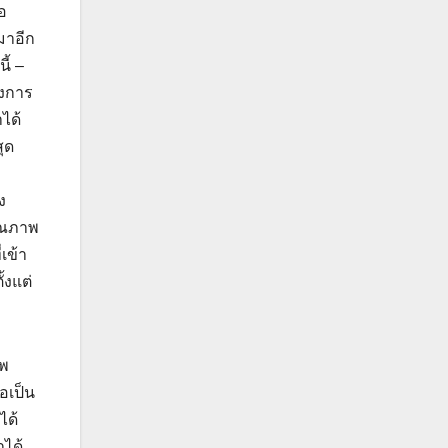
อ
มาอีก
ี้ –
้งการ
ได้
ุด
ง
ุณภาพ
เข้า
้งแต่
าพ
ือเป็น
ได้
าได้