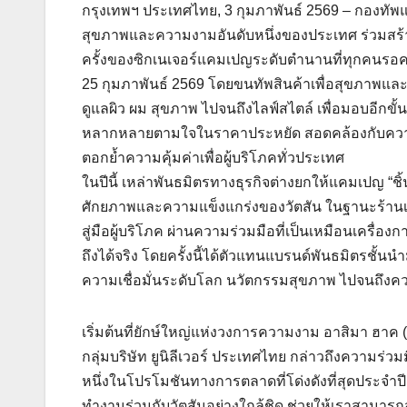
กรุงเทพฯ ประเทศไทย, 3 กุมภาพันธ์ 2569 – กองทัพแบ
สุขภาพและความงามอันดับหนึ่งของประเทศ ร่วมสร้า
ครั้งของซิกเนเจอร์แคมเปญระดับตำนานที่ทุกคนรอคอย “
25 กุมภาพันธ์ 2569 โดยขนทัพสินค้าเพื่อสุขภาพแล
ดูแลผิว ผม สุขภาพ ไปจนถึงไลฟ์สไตล์ เพื่อมอบอีกขั
หลากหลายตามใจในราคาประหยัด สอดคล้องกับความตั้
ตอกย้ำความคุ้มค่าเพื่อผู้บริโภคทั่วประเทศ
ในปีนี้ เหล่าพันธมิตรทางธุรกิจต่างยกให้แคมเปญ “ช
ศักยภาพและความแข็งแกร่งของวัตสัน ในฐานะร้านเ
สู่มือผู้บริโภค ผ่านความร่วมมือที่เป็นเหมือนเครื่องก
ถึงได้จริง โดยครั้งนี้ได้ตัวแทนแบรนด์พันธมิตรชั้น
ความเชื่อมั่นระดับโลก นวัตกรรมสุขภาพ ไปจนถึง
เริ่มต้นที่ยักษ์ใหญ่แห่งวงการความงาม อาสิมา ฮ
กลุ่มบริษัท ยูนิลีเวอร์ ประเทศไทย กล่าวถึงความร่วมม
หนึ่งในโปรโมชันทางการตลาดที่โด่งดังที่สุดประจำปี 
ทำงานร่วมกับวัตสันอย่างใกล้ชิด ช่วยให้เราสามารถส่ง