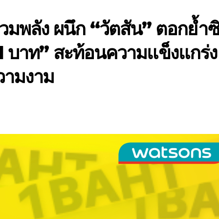
มพลัง ผนึก “วัตสัน” ตอกย้ำซ
ง 1 บาท” สะท้อนความแข็งแกร่ง
วามงาม