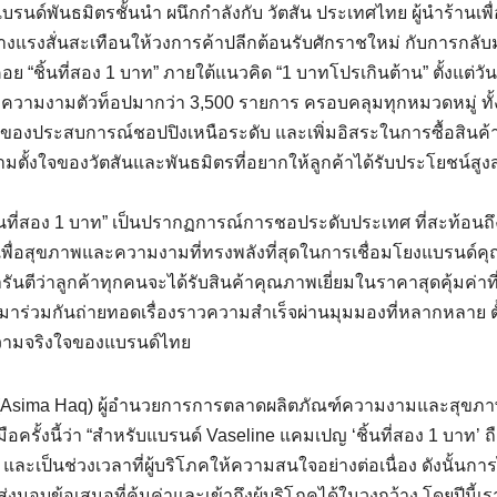
รนด์พันธมิตรชั้นนำ ผนึกกำลังกับ วัตสัน ประเทศไทย ผู้นำร้านเพื่
งแรงสั่นสะเทือนให้วงการค้าปลีกต้อนรับศักราชใหม่ กับการกลับ
ชิ้นที่สอง 1 บาท” ภายใต้แนวคิด “1 บาทโปรเกินต้าน” ตั้งแต่วันน
ะความงามตัวท็อปมากว่า 3,500 รายการ ครอบคลุมทุกหมวดหมู่ ทั
้นของประสบการณ์ชอปปิงเหนือระดับ และเพิ่มอิสระในการซื้อสินค้า
งใจของวัตสันและพันธมิตรที่อยากให้ลูกค้าได้รับประโยชน์สูงส
ิ้นที่สอง 1 บาท” เป็นปรากฏการณ์การชอประดับประเทศ ที่สะท้อนถึ
พื่อสุขภาพและความงามที่ทรงพลังที่สุดในการเชื่อมโยงแบรนด์ค
ารันตีว่าลูกค้าทุกคนจะได้รับสินค้าคุณภาพเยี่ยมในราคาสุดคุ้มค่าที่
นำมาร่วมกันถ่ายทอดเรื่องราวความสำเร็จผ่านมุมมองที่หลากหลาย ตั
ความจริงใจของแบรนด์ไทย
าค (Asima Haq) ผู้อำนวยการการตลาดผลิตภัณฑ์ความงามและสุขภ
ือครั้งนี้ว่า “สำหรับแบรนด์ Vaseline แคมเปญ ‘ชิ้นที่สอง 1 บาท’ ถ
และเป็นช่วงเวลาที่ผู้บริโภคให้ความสนใจอย่างต่อเนื่อง ดังนั้นการ
มอบข้อเสนอที่คุ้มค่าและเข้าถึงผู้บริโภคได้ในวงกว้าง โดยปีนี้เร