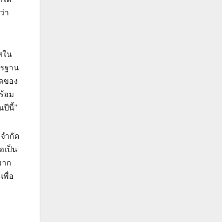
ว่า
าสใน
าตรฐาน
ดูดของ
พร้อม
ีนี้”
 จำกัด
อเป็น
มาก
พื่อ