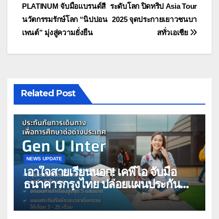
PLATINUM จับมือแบรนด์สี
ระดับโลก ปิดทริป Asia Tour
นวัตกรรมรักษ์โลก “นิปปอน
2025 จุดประกายเยาวชนบา
เพนต์” มุ่งสู่ความยั่งยืน
สทั่วเอเชีย
Related Post
NEWS UPDATE
เอาใจสายเรียนนอก! เคพีไอ จับมือ
ธนาคารกรุงไทย ปล่อยแผนประกัน
“GEN U INTER” ยกระดับความ
คุ้มครองค่ารักษาเจ็บป่วย-อุบัติเหตุ