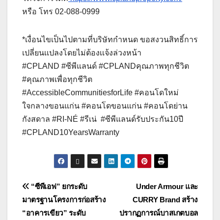
หรือ โทร 02-088-0999
*เงื่อนไขเป็นไปตามที่บริษัทกำหนด ขอสงวนสิทธิ์การ
เปลี่ยนเเปลงโดยไม่ต้องเเจ้งล่วงหน้า
#CPLAND #ซีพีแลนด์ #CPLANDคุณภาพทุกชีวิต
#คุณภาพเพื่อทุกชีวิต
#AccessibleCommunitiesforLife #คอนโดใหม่
ใจกลางขอนแก่น #คอนโดขอนแก่น #คอนโดย่าน
กังสดาล #RI-NÉ #รีเน่ #ซีพีแลนด์รับประกัน10ปี
#CPLAND10YearsWarranty
แนะแนว
“ซีพีเอฟ” ยกระดับ
Under Armour และ
มาตรฐานโครงการก่อสร้าง
CURRY Brand สร้าง
เรื่อง
“อาคารเขียว” ระดับ
ปรากฏการณ์บาสเกตบอล