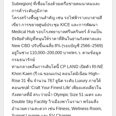
Subregion) ที่เชื่อมโยงด้วยเครือข่ายคมนาคมและ
การค้าระดับภูมิภาค
โครงสร้างพื้นฐานสำคัญ เช่น รถไฟฟ้ารางเบาสายสี
เขียว การขยายศูนย์ประชุม KICE และการพัฒนา
Medical Hub รอบโรงพยาบาลศรีนครินทร์ ล้วนเป็น
ปัจจัยสำคัญที่หนุนให้ราคาที่ดินในย่านกังสดาลและ
New CBD ปรับขึ้นเฉลี่ย 8% (รอบบัญชี 2566–2569)
อยู่ในช่วง 110,000–200,000 บาท/ตร.ว. ตามข้อมูล
กรมธนารักษ์
ท่ามกลางคลื่นการเติบโตนี้ CP LAND เปิดตัว RI-NÉ
Khon Kaen (รี-เน่ ขอนแก่น) คอนโดมิเนียม High–
Rise 31 ชั้น จำนวน 767 ยูนิต ระดับ Luxury ภายใต้
คอนเซปต์ ‘Craft Your Finest Life’ เพียงแห่งเดียวใน
กังสดาลที่มี สระว่ายน้ำ Olympic Size 51 เมตร และ
Double Sky Facility วิวเมืองพาโนรามา พร้อมสิ่ง
อำนวยความสะดวก เช่น Fitness, Wellness Room,
Sunset Lounge และ EV Charger