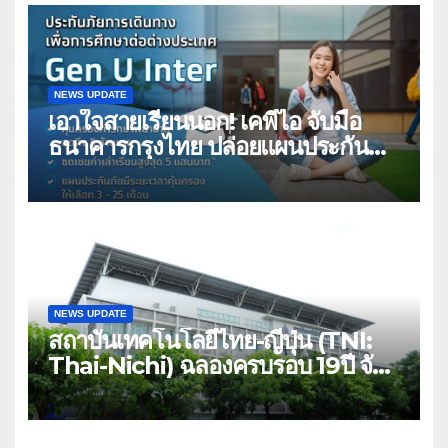
สูงสุด 5 ล้าน มีแผนประกันเลือกได้ 3-
25 เดือน
NEWS UPDATE
เอาใจสายเรียนนอก! เคพีไอ จับมือ
ธนาคารกรุงไทย ปล่อยแผนประกัน
“GEN U INTER” ยกระดับความ
คุ้มครองค่ารักษาเจ็บป่วย-อุบัติเหตุ
สูงสุด 5 ล้าน มีแผนประกันเลือกได้ 3-
25 เดือน
NEWS UPDATE
สถาบันเทคโนโลยีไทย-ญี่ปุ่น (TNI:
Thai-Nichi) ฉลองครบรอบ 19ปี จัด
งาน “TNI Day 2026” ประกาศ
ความเป็นผู้นำด้านสถาบันการศึกษา ที่
มุ่งมั่น พร้อมพัฒนาและปรับปรุงอย่าง