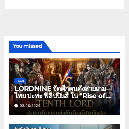
You missed
TECH
LORDNINE จัดศึกคนดังสายเกม
ไทย ปะทะ ฟิลิปปินส์ ใน “Rise of
the Tenth Lord” เปิดสงครามกิ
08/08/2026
ลด์ข้ามประเทศ ฉลองเซิร์ฟเวอร์ใหม่
เฮเลนา