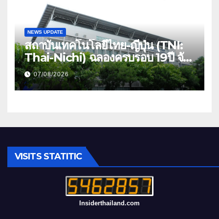
NEWS UPDATE
สถาบันเทคโนโลยีไทย-ญี่ปุ่น (TNI:
Thai-Nichi) ฉลองครบรอบ 19ปี จัด
งาน “TNI Day 2026” ประกาศ
07/08/2026
ความเป็นผู้นำด้านสถาบันการศึกษา
ที่มุ่งมั่น พร้อมพัฒนาและปรับปรุง
อย่างต่อเนื่อง
VISITS STATITIC
Insiderthailand.com