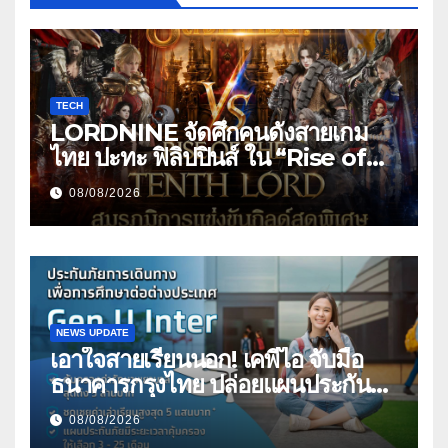
TECH
LORDNINE จัดศึกคนดังสายเกม
ไทย ปะทะ ฟิลิปปินส์ ใน “Rise of
the Tenth Lord” เปิดสงครามกิ
08/08/2026
ลด์ข้ามประเทศ ฉลองเซิร์ฟเวอร์ใหม่
เฮเลนา
NEWS UPDATE
เอาใจสายเรียนนอก! เคพีไอ จับมือ
ธนาคารกรุงไทย ปล่อยแผนประกัน
“GEN U INTER” ยกระดับความ
08/08/2026
คุ้มครองค่ารักษาเจ็บป่วย-อุบัติเหตุ