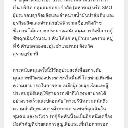
เงิน บริษัท กลุ่มสมอทอง จำกัด (มหาชน) หรือ SMO
ผู้ประกอบธุรกิจผลิตและจำหน่ายน้ำมันปาล์มดิบ และ
ธุรกิจผลิตและจำหน่ายไฟฟ้าจากเชื้อเพลิงก๊าซ
ชีวภาพ ได้มอบงบประมาณสนับสนุนการจัดซื้อ รถกู้
ชีพฉุกเฉินจำนวน 1 คัน ให้แก่ หมู่บ้านบางคราม หมู่
ที่ 6 ตำบลคลองชะอุ่น อำเภอพนม จังหวัด
สุราษฎร์ธานี
การสนับสนุนครั้งนี้มีวัตถุประสงค์เพื่อยกระดับ
คุณภาพชีวิตของประชาชนในพื้นที่ โดยช่วยเพิ่มขีด
ความสามารถในการช่วยเหลือผู้ป่วยฉุกเฉินและผู้
ประสบอุบัติเหตุให้สามารถเข้าถึงโรงพยาบาลได้
อย่างรวดเร็วและปลอดภัย “ทางบริษัทตระหนักถึง
ความสำคัญของการมีระบบการแพทย์ฉุกเฉินใน
ชุมชน และหวังว่า รถกู้ชีพคันนี้จะเป็นอีกหนึ่งเครื่อง
มือสำคัญที่ช่วยลดการสูญเสียและเพิ่มโอกาสรอด