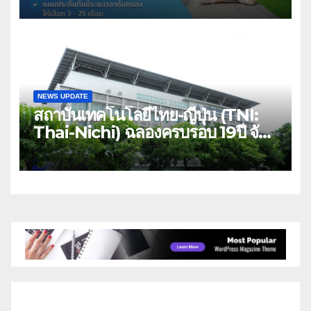
คุ้มครองค่ารักษาเจ็บป่วย-อุบัติเหตุ
สูงสุด 5 ล้าน มีแผนประกันเลือกได้ 3-
25 เดือน
NEWS UPDATE
สถาบันเทคโนโลยีไทย-ญี่ปุ่น (TNI:
Thai-Nichi) ฉลองครบรอบ 19ปี จัด
งาน “TNI Day 2026” ประกาศ
ความเป็นผู้นำด้านสถาบันการศึกษา ที่
มุ่งมั่น พร้อมพัฒนาและปรับปรุงอย่าง
ต่อเนื่อง