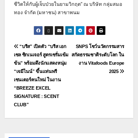
ชีวิตให้กับผู้เจ็บป่วยในยามวิกฤต” ณ บริษัท กลุ่มสมอ
ทอง จำกัด (มหาชน) สาขาพนม
แนะแนว
“บรีส” เปิดตัว “บรีส เอก
SNPS โชว์นวัตกรรมสาร
เซล ซิกเนเจอร์ สูตรเซรั่มเข้ม
สกัดธรรมชาติระดับโลก ใน
เรื่อง
ข้น” พร้อมดึงนักแสดงหนุ่ม
งาน Vitafoods Europe
“เจมีไนน์” ขึ้นแท่นพรี
2025
เซนเตอร์คนใหม่ ในงาน
“BREEZE EXCEL
SIGNATURE : SCENT
CLUB”