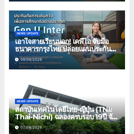
สูงสุด 5 ล้าน มีแผนประกันเลือกได้ 3-
25 เดือน
NEWS UPDATE
เอาใจสายเรียนนอก! เคพีไอ จับมือ
ธนาคารกรุงไทย ปล่อยแผนประกัน
“GEN U INTER” ยกระดับความ
08/08/2026
คุ้มครองค่ารักษาเจ็บป่วย-อุบัติเหตุ
สูงสุด 5 ล้าน มีแผนประกันเลือกได้ 3-
25 เดือน
NEWS UPDATE
สถาบันเทคโนโลยีไทย-ญี่ปุ่น (TNI:
Thai-Nichi) ฉลองครบรอบ 19ปี จัด
งาน “TNI Day 2026” ประกาศ
07/08/2026
ความเป็นผู้นำด้านสถาบันการศึกษา