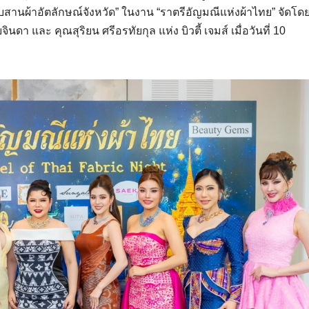
บสานผ้าอัตลักษณ์จังหวัด” ในงาน “ราตรีอัญมณีแห่งผ้าไทย” จัดโด
า และ คุณสุริยน ศรีอรทัยกุล แห่ง บิวตี้ เจมส์ เมื่อวันที่ 10