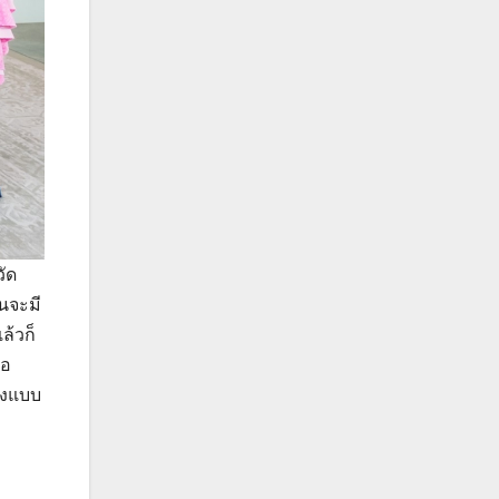
วัด
นจะมี
ล้วก็
นอ
างแบบ