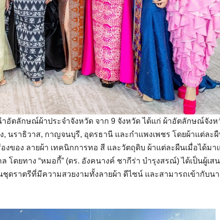
ำอัตลักษณ์ผ้าประจำจังหวัด จาก 9 จังหวัด ได้แก่ ผ้าอัตลักษณ์จังห
, นราธิวาส, กาญจนบุรี, อุดรธานี และกำแพงเพชร โดยผ้าแต่ละผื
่องของ ลายผ้า เทคนิกการทอ สี และวัตถุดิบ ผ้าแต่ละผืนเมื่อได้มาแ
ดยทาง “หมอกี้” (ดร. อังคนางค์ ชากีร่า บำรุงสรณ์) ได้เป็นผู้เส
นชุดราตรีที่มีความสวยงามทั้งลายผ้า ดีไซน์ และสามารถเข้ากับน