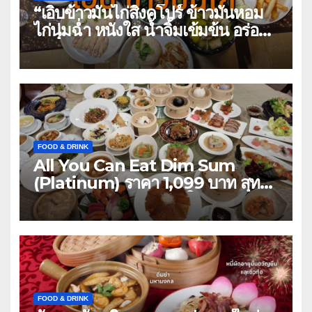
“เอิบข้าวมันไก่สิงคโปร์ ข้าวมันหอม
ไก่นุ่มฉ่ำ หนังใส น้ำจิ้มเข้มข้น อร่อย
เอิบทุกคำ”
FOOD & DRINK
All You Can Eat Dim Sum
(Platinum) ราคา 1,099 บาท สุทธิ
ต่ออท่าน มีแบบ 3 ราคาให้เลือก ห้อง
อาหารจีน The Mulberry
Chinese Cuisine ที่ โรงแรมเดอะ
เบอร์เคลีย์ ประตูน้ำ The Berkeley
Hotel Pratunam
FOOD & DRINK