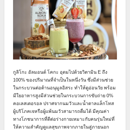
กูลิโกะ อัลมอนด์ โคกะ อุดมไปด้วยวิตามิน E ถึง
100% ของปริมาณที่จำเป็นในหนึ่งวัน ซึ่งมีส่วนช่วย
ในกระบวนต่อต้านอนุมูลอิสระ ทำให้ดูอ่อนวัย พร้อม
มีใยอาหารสูงมีส่วนช่วยในกระบวนการขับถ่าย 0%
คอเลสเตอรอล ปราศจากนมวัวและน้ำตาลแล็กโทส
ผู้บริโภคเจหรือผู้แพ้นมวัวสามารถดื่มได้ มีคุณค่า
ทางโภชนาการที่ดีต่อร่างกายเหมาะกับคนรุ่นใหม่ที่
ให้ความสำคัญดูแลสุขภาพจากภายในสู่ภายนอก