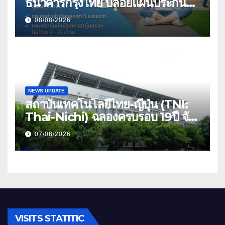
ธนาคารกรุงไทย ปล่อยแผนประกัน
“GEN U INTER” ยกระดับความ
08/08/2026
คุ้มครองค่ารักษาเจ็บป่วย-อุบัติเหตุ
สูงสุด 5 ล้าน มีแผนประกันเลือกได้ 3-
25 เดือน
NEWS UPDATE
สถาบันเทคโนโลยีไทย-ญี่ปุ่น (TNI:
Thai-Nichi) ฉลองครบรอบ 19ปี จัด
งาน “TNI Day 2026” ประกาศ
07/08/2026
ความเป็นผู้นำด้านสถาบันการศึกษา
ที่มุ่งมั่น พร้อมพัฒนาและปรับปรุง
อย่างต่อเนื่อง
VISITS STATITIC