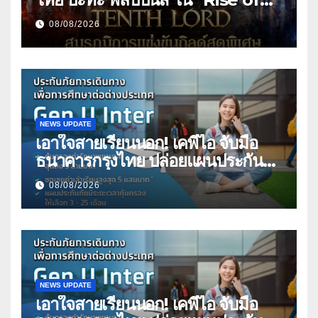
the Tenth Lord” เปิดสงครามกิ
08/08/2026
ลด์ข้ามประเทศ ฉลองเซิร์ฟเวอร์ใหม่
เฮเลนา
NEWS UPDATE
เอาใจสายเรียนนอก! เคพีไอ จับมือ
ธนาคารกรุงไทย ปล่อยแผนประกัน
“GEN U INTER” ยกระดับความ
08/08/2026
คุ้มครองค่ารักษาเจ็บป่วย-อุบัติเหตุ
สูงสุด 5 ล้าน มีแผนประกันเลือกได้ 3-
25 เดือน
NEWS UPDATE
เอาใจสายเรียนนอก! เคพีไอ จับมือ