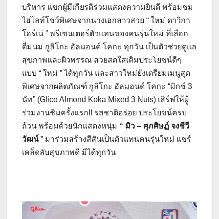
บริหาร แขกผู้มีเกียรติร่วมแสดงความยินดี พร้อมชม
ไฮไลท์โชว์พิเศษจากนางเอกสาวสวย “ ใหม่ ดาวิกา
โฮร์เน่ ” พรีเซนเตอร์ตัวแทนของคนรุ่นใหม่ ที่เลือก
ดื่มนม กูลิโกะ อัลมอนด์ โคกะ ทุกวัน เป็นตัวช่วยดูแล
สุขภาพและผิวพรรณ สวยสดใสเติมประโยชน์ดีๆ
แบบ “ ใหม่ ” ได้ทุกวัน และสาวใหม่ยังเตรียมเมนูสุด
พิเศษจากผลิตภัณฑ์ กูลิโกะ อัลมอนด์ โคกะ “มิกซ์ 3
นัท” (Glico Almond Koka Mixed 3 Nuts) เสิร์ฟให้ผู้
ร่วมงานชิมครั้งแรก!! รสชาติอร่อย ประโยขน์ครบ
ถ้วน พร้อมด้วยนักแสดงหนุ่ม
“ มิว – ศุภศิษฏ์ จงชีวี
วัฒน์
” มาร่วมสร้างสีสันเป็นตัวแทนคนรุ่นใหม่ แชร์
เคล็ดลับสุขภาพดี มีได้ทุกวัน